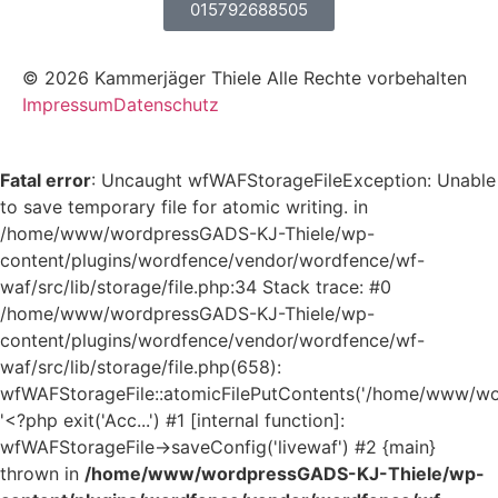
015792688505
© 2026 Kammerjäger Thiele Alle Rechte vorbehalten
Impressum
Datenschutz
Fatal error
: Uncaught wfWAFStorageFileException: Unable
to save temporary file for atomic writing. in
/home/www/wordpressGADS-KJ-Thiele/wp-
content/plugins/wordfence/vendor/wordfence/wf-
waf/src/lib/storage/file.php:34 Stack trace: #0
/home/www/wordpressGADS-KJ-Thiele/wp-
content/plugins/wordfence/vendor/wordfence/wf-
waf/src/lib/storage/file.php(658):
wfWAFStorageFile::atomicFilePutContents('/home/www/word
'<?php exit('Acc...') #1 [internal function]:
wfWAFStorageFile->saveConfig('livewaf') #2 {main}
thrown in
/home/www/wordpressGADS-KJ-Thiele/wp-