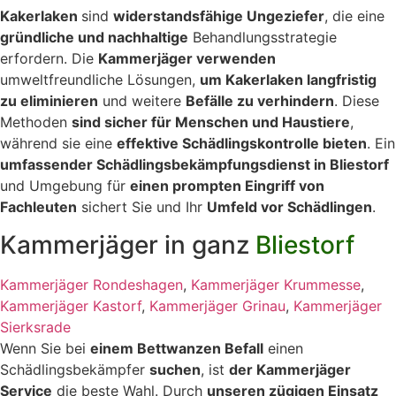
Kakerlaken
sind
widerstandsfähige Ungeziefer
, die eine
gründliche und nachhaltige
Behandlungsstrategie
erfordern. Die
Kammerjäger verwenden
umweltfreundliche Lösungen,
um Kakerlaken langfristig
zu eliminieren
und weitere
Befälle zu verhindern
. Diese
Methoden
sind sicher für Menschen und Haustiere
,
während sie eine
effektive Schädlingskontrolle bieten
. Ein
umfassender Schädlingsbekämpfungsdienst in Bliestorf
und Umgebung für
einen prompten Eingriff von
Fachleuten
sichert Sie und Ihr
Umfeld vor Schädlingen
.
Kammerjäger in ganz
Bliestorf
Kammerjäger Rondeshagen
,
Kammerjäger Krummesse
,
Kammerjäger Kastorf
,
Kammerjäger Grinau
,
Kammerjäger
Sierksrade
Wenn Sie bei
einem Bettwanzen Befall
einen
Schädlingsbekämpfer
suchen
, ist
der Kammerjäger
Service
die beste Wahl. Durch
unseren zügigen Einsatz