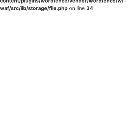
content/plugins/wordfence/vendor/wordfence/wf-
waf/src/lib/storage/file.php
on line
34