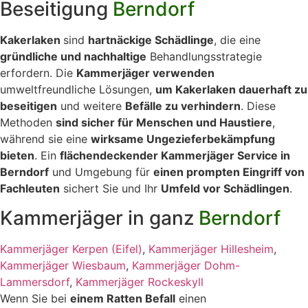
Beseitigung
Berndorf
Kakerlaken
sind
hartnäckige Schädlinge
, die eine
gründliche und nachhaltige
Behandlungsstrategie
erfordern. Die
Kammerjäger verwenden
umweltfreundliche Lösungen,
um Kakerlaken dauerhaft zu
beseitigen
und weitere
Befälle zu verhindern
. Diese
Methoden
sind sicher für Menschen und Haustiere
,
während sie eine
wirksame Ungezieferbekämpfung
bieten
. Ein
flächendeckender Kammerjäger Service in
Berndorf
und Umgebung für
einen prompten Eingriff von
Fachleuten
sichert Sie und Ihr
Umfeld vor Schädlingen
.
Kammerjäger in ganz
Berndorf
Kammerjäger Kerpen (Eifel)
,
Kammerjäger Hillesheim
,
Kammerjäger Wiesbaum
,
Kammerjäger Dohm-
Lammersdorf
,
Kammerjäger Rockeskyll
Wenn Sie bei
einem Ratten Befall
einen