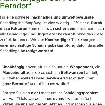
Berndorf
Für eine schnelle,
nachhaltige und umweltbewusste
Schädlingsbekämpfung ist eins wichtig – Effizienz.
Durch
diese Faktoren
kann man sich
sicher sein
, dass man auch
alle
Schädlinge und Ungeziefer bekämpft
ohne das diese
zurück kommen. Wir von
Kammerjäger
Thiele sorgen mit
einer
nachhaltige Schädlingsbekämpfung
dafür, dass alle
Schädlinge
beseitigt werden!
Unabhängig
davon ob es sich um ein
Wespennest
, ein
Mäusebefall
oder ob es sich um
Bettwanzen
handelt,
wir helfen weiter! Unser
Service
erstreckt sich über
ganz Berndorf
und hilft Ihnen
weiter!
Sorgen Sie sich
nicht
mehr um Ihr
Schädlingsproblem
,
wir von Thiele werden Ihnen
schnell
weiter helfen!
Rufen Sie uns
am besten
jetzt an
und machen Sie einen