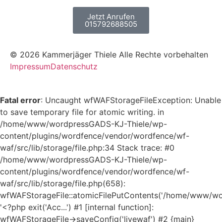
Jetzt Anrufen
015792688505
© 2026 Kammerjäger Thiele Alle Rechte vorbehalten
Impressum
Datenschutz
Fatal error
: Uncaught wfWAFStorageFileException: Unable
to save temporary file for atomic writing. in
/home/www/wordpressGADS-KJ-Thiele/wp-
content/plugins/wordfence/vendor/wordfence/wf-
waf/src/lib/storage/file.php:34 Stack trace: #0
/home/www/wordpressGADS-KJ-Thiele/wp-
content/plugins/wordfence/vendor/wordfence/wf-
waf/src/lib/storage/file.php(658):
wfWAFStorageFile::atomicFilePutContents('/home/www/word
'<?php exit('Acc...') #1 [internal function]:
wfWAFStorageFile->saveConfig('livewaf') #2 {main}